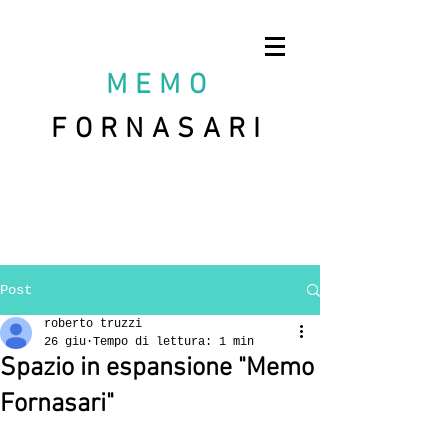
MEMO
FORNASARI
Post
roberto truzzi
26 giu
Tempo di lettura: 1 min
Spazio in espansione "Memo
Fornasari"