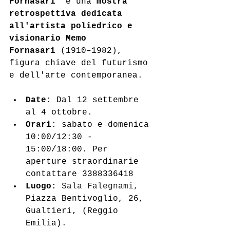
Fornasari"
 è una 
mostra 
retrospettiva dedicata 
all'artista poliedrico e 
visionario Memo 
Fornasari
 (1910–1982), 
figura chiave del futurismo 
e dell'arte contemporanea. 
Date:
 Dal 12 settembre 
al 4 ottobre.
Orari
: sabato e domenica 
10:00/12:30 - 
15:00/18:00. Per 
aperture straordinarie 
contattare 3388336418
Luogo:
Sala Falegnami, 
Piazza Bentivoglio, 26, 
Gualtieri, (Reggio 
Emilia). 