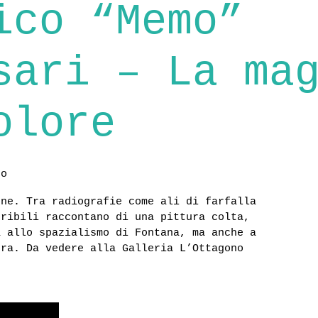
ico “Memo”
sari – La ma
olore
no
one. Tra radiografie come ali di farfalla
uribili raccontano di una pittura colta,
a allo spazialismo di Fontana, ma anche a
ora. Da vedere alla Galleria L’Ottagono