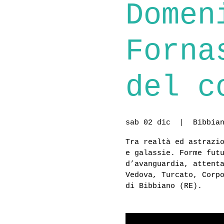
Domen
Forna
del c
sab 02 dic
  |  
Bibbia
Tra realtà ed astrazi
e galassie. Forme fut
d’avanguardia, attent
Vedova, Turcato, Corp
di Bibbiano (RE).